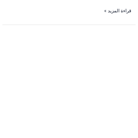
قراءة المزيد »
نقل
عفش
مع
عمالة
مدربة
بالرياض
لضمان
الأمان
الكامل
للأثاث