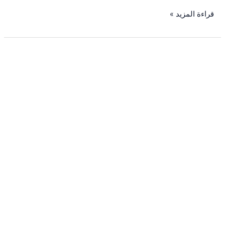
قراءة المزيد »
كم
تستغرق
عملية
نقل
العفش
بالرياض؟
دليل
الوقت
الكامل