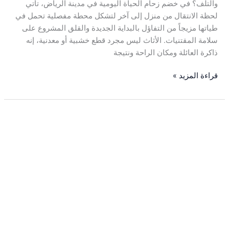
والتلف؟ في خضم زحام الحياة اليومية في مدينة الرياض، تأتي
لحظة الانتقال من منزل إلى آخر لتشكل محطة مفصلية تحمل في
طياتها مزيجاً من التفاؤل بالبداية الجديدة والقلق المشروع على
سلامة المقتنيات. الأثاث ليس مجرد قطع خشبية أو معدنية، إنه
ذاكرة العائلة ومكان الراحة ونتيجة
قراءة المزيد »
نقل
عفش
الشركات
والمكاتب
بالرياض
باحترافية
وتنظيم
كامل