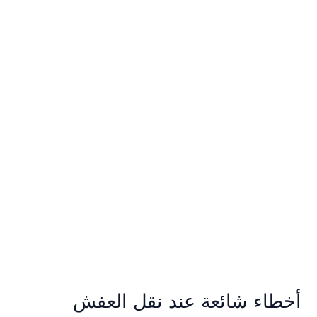
شائعة
عند
نقل
العفش
بالرياض
وكيف
تتجنبها
أخطاء شائعة عند نقل العفش