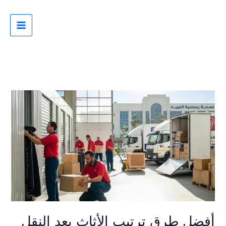
خطي
لى
لمحتوى
أفضل
طرق
ترتيب
الأثاث
بعد
النقل
في
المنزل
الجديد
باحتراف
أفضل طرق ترتيب الأثاث بعد النقل