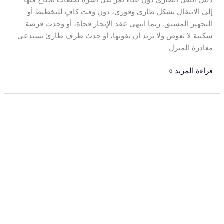
إلى الانتقال بشكل طارئ وفوري، دون وقت كافٍ للتخطيط أو
التجهيز المسبق. ربما انتهى عقد الإيجار فجأة، أو وجدت فرصة
سكنية لا تعوض ولا تريد أن تفوتها، أو حدث ظرف طارئ يستدعي
مغادرة المنزل
قراءة المزيد »
أرخص
شركة
نقل
عفش
بالرياض
مع
ضمان
عدم
التلف
وخدمة