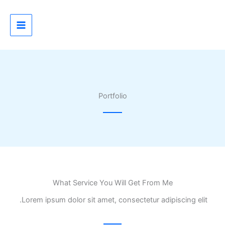
خطي
لى
لمحتوى
Portfolio
What Service You Will Get From Me
Lorem ipsum dolor sit amet, consectetur adipiscing elit.