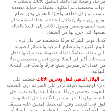
مراحل واضحة تبدأ بالفك الدقيق للأثاث باستخدام
أدوات مخصصة، ثم التغليف بطبقات حماية متعددة
تناسب نوع كل قطعة، وأخيرًا التحميل وفق نظام
توزيع وزن متوازن داخل الشاحنة. هذا التنظيم يقلل
نسبة التلف ويضمن وصول الأثاث إلى الفيلا بالحالة
نفسها التي خرج بها من الشقة.
كذلك توفر الشركة فرقًا متخصصة في فك غرف
النوم الكبيرة والمطابخ المركبة والستائر الطويلة
التي تتطلب تعاملًا دقيقًا، خصوصًا عند تركيبها داخل
مساحات أكبر في الفيلا. وجود فنيين متخصصين بدلًا
من عمال غير مدربين يصنع فارقًا واضحًا في النتيجة
النهائية.
أما
الهلال الذهبي لنقل وتخزين الاثاث
فتعتمد على
إدارة لوجستية دقيقة تركز على السرعة دون التضحية
بالجودة. تخصص فريقًا مستقلًا للفك والتغليف داخل
الشقة، وفريقًا آخر يستقبل الأثاث داخل الفيلا ويبدأ
فورًا في الترتيب وفق المخطط المتفق عليه مسبقًا.
هذا الأسلوب يمنع تكدس القطع في مدخل الفيلا أو