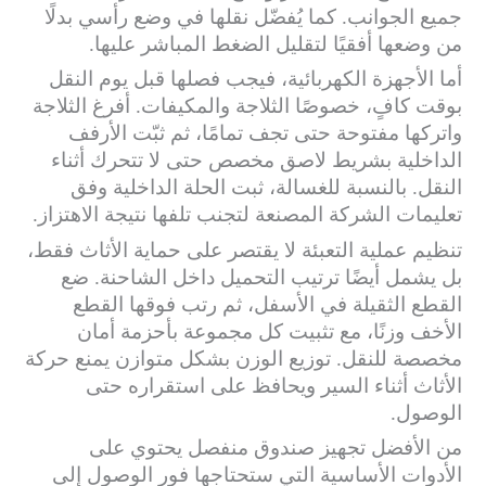
جميع الجوانب. كما يُفضّل نقلها في وضع رأسي بدلًا
من وضعها أفقيًا لتقليل الضغط المباشر عليها.
أما الأجهزة الكهربائية، فيجب فصلها قبل يوم النقل
بوقت كافٍ، خصوصًا الثلاجة والمكيفات. أفرغ الثلاجة
واتركها مفتوحة حتى تجف تمامًا، ثم ثبّت الأرفف
الداخلية بشريط لاصق مخصص حتى لا تتحرك أثناء
النقل. بالنسبة للغسالة، ثبت الحلة الداخلية وفق
تعليمات الشركة المصنعة لتجنب تلفها نتيجة الاهتزاز.
تنظيم عملية التعبئة لا يقتصر على حماية الأثاث فقط،
بل يشمل أيضًا ترتيب التحميل داخل الشاحنة. ضع
القطع الثقيلة في الأسفل، ثم رتب فوقها القطع
الأخف وزنًا، مع تثبيت كل مجموعة بأحزمة أمان
مخصصة للنقل. توزيع الوزن بشكل متوازن يمنع حركة
الأثاث أثناء السير ويحافظ على استقراره حتى
الوصول.
من الأفضل تجهيز صندوق منفصل يحتوي على
الأدوات الأساسية التي ستحتاجها فور الوصول إلى