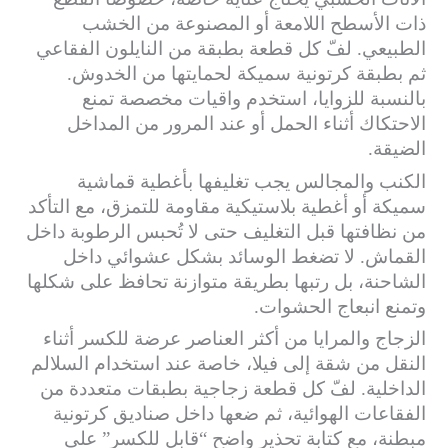
ذات الأسطح اللامعة أو المصنوعة من الخشب
الطبيعي. لفّ كل قطعة بطبقة من النايلون الفقاعي
ثم بطبقة كرتونية سميكة لحمايتها من الخدوش.
بالنسبة للزوايا، استخدم واقيات مخصصة تمنع
الاحتكاك أثناء الحمل أو عند المرور من المداخل
الضيقة.
الكنب والمجالس يجب تغليفها بأغطية قماشية
سميكة أو أغطية بلاستيكية مقاومة للتمزق، مع التأكد
من نظافتها قبل التغليف حتى لا تُحبس الرطوبة داخل
القماش. لا تضغط الوسائد بشكل عشوائي داخل
الشاحنة، بل رتبها بطريقة متوازنة تحافظ على شكلها
وتمنع انبعاج الحشوات.
الزجاج والمرايا من أكثر العناصر عرضة للكسر أثناء
النقل من شقة إلى فيلا، خاصة عند استخدام السلالم
الداخلية. لفّ كل قطعة زجاجية بطبقات متعددة من
الفقاعات الهوائية، ثم ضعها داخل صناديق كرتونية
مبطنة، مع كتابة تحذير واضح “قابل للكسر” على