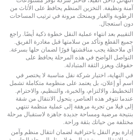
النهائي داخل الفيلا، فاختر شركة توفر مستودعات
آمنة ونظيفة. التخزين المنظم يحافظ على الأثاث من
الرطوبة والغبار ويمنحك مرونة في ترتيب المساحات
دون استعجال.
التقييم بعد انتهاء عملية النقل خطوة ذكية أيضًا. راجع
جميع القطع وتأكد من سلامتها قبل مغادرة الفريق.
أي ملاحظة يجب مناقشتها فورًا لضمان حلها بسرعة.
التواصل الواضح في هذه المرحلة يحافظ على
حقوقك ويعزز الثقة المتبادلة.
في النهاية، اختيار شركة نقل مناسبة لا يختصر في
اسم أو إعلان، بل يعتمد على منظومة متكاملة تشمل
التخطيط، والالتزام، والخبرة، والتنظيم، والاحترام.
عندما تتوفر هذه العناصر، يتحول الانتقال من شقة
إلى فيلا من تجربة مرهقة إلى عملية منظمة تنتهي
بنتيجة مرضية ومساحة جديدة جاهزة لاستقبال مرحلة
مختلفة من حياتك بثقة وراحة.
إدارة يوم النقل باحترافية لضمان انتقال منظم وآمن
يوم الانتقال من شقة إلى فيلا يمثل المرحلة الحاسمة