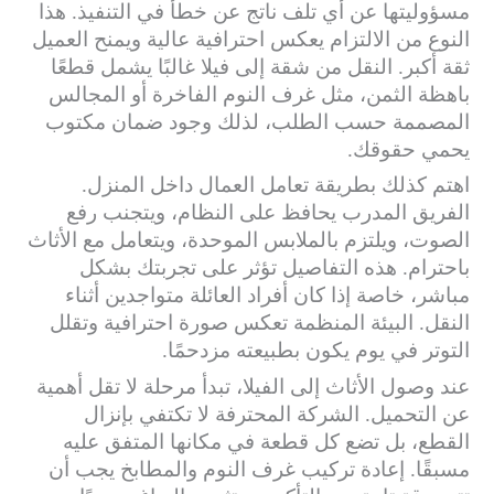
مسؤوليتها عن أي تلف ناتج عن خطأ في التنفيذ. هذا
النوع من الالتزام يعكس احترافية عالية ويمنح العميل
ثقة أكبر. النقل من شقة إلى فيلا غالبًا يشمل قطعًا
باهظة الثمن، مثل غرف النوم الفاخرة أو المجالس
المصممة حسب الطلب، لذلك وجود ضمان مكتوب
يحمي حقوقك.
اهتم كذلك بطريقة تعامل العمال داخل المنزل.
الفريق المدرب يحافظ على النظام، ويتجنب رفع
الصوت، ويلتزم بالملابس الموحدة، ويتعامل مع الأثاث
باحترام. هذه التفاصيل تؤثر على تجربتك بشكل
مباشر، خاصة إذا كان أفراد العائلة متواجدين أثناء
النقل. البيئة المنظمة تعكس صورة احترافية وتقلل
التوتر في يوم يكون بطبيعته مزدحمًا.
عند وصول الأثاث إلى الفيلا، تبدأ مرحلة لا تقل أهمية
عن التحميل. الشركة المحترفة لا تكتفي بإنزال
القطع، بل تضع كل قطعة في مكانها المتفق عليه
مسبقًا. إعادة تركيب غرف النوم والمطابخ يجب أن