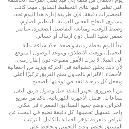
التي تظهر فيها نتائج التخطيط السابق. مهما كانت
التحضيرات دقيقة، فإن طريقة إدارة هذا اليوم تحدد
مستوى النجاح الفعلي للعملية. التنظيم الصارم،
وضبط الوقت، ومتابعة التفاصيل الصغيرة، عناصر
تضمن تنفيذ النقل دون ارتباك أو خسائر.
ابدأ اليوم بخطة زمنية واضحة. حدّد ساعة بداية
التحميل، ووقت الانطلاق، وموعد الوصول المتوقع
إلى الفيلا. لا تترك الأمور مفتوحة دون إطار زمني،
لأن ذلك يخلق عشوائية في الحركة ويزيد من احتمالية
الأخطاء. الالتزام بالجدول يمنح الفريق تركيزًا أعلى
ويجعل كل مرحلة تنفذ في توقيتها الصحيح.
من الضروري تجهيز الشقة قبل وصول فريق النقل
بساعات. افصل الأجهزة الكهربائية، تأكد من تفريغ
الخزائن، وضع جميع الصناديق الصغيرة في مكان
واحد لتسهيل تحميلها. كل دقيقة تضيع في البحث عن
أغراض متفرقة تؤخر العملية بالكامل. الترتيب
المسبق يختصر وقت التحميل ويحافظ على